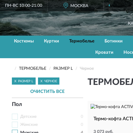
ПН-ВС 10:00-21:00
МОСКВА
К
Костюмы
Куртки
Термобелье
Ботинки
Кровати
Нос
ТЕРМОБЕЛЬЕ
РАЗМЕР L
Черное
ТЕРМОБЕЛ
X
РАЗМЕР L
X
ЧЕРНОЕ
ОЧИСТИТЬ ВСЕ
Пол
Детские
0
Термо-кофта ACTI
Женские
0
3 073 руб.
Мужские
4