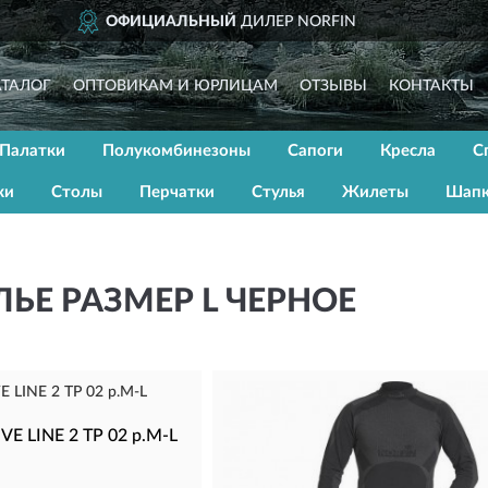
ОФИЦИАЛЬНЫЙ
ДИЛЕР NORFIN
АТАЛОГ
ОПТОВИКАМ И ЮРЛИЦАМ
ОТЗЫВЫ
КОНТАКТЫ
Палатки
Полукомбинезоны
Сапоги
Кресла
С
ки
Столы
Перчатки
Стулья
Жилеты
Шап
ЬЕ РАЗМЕР L ЧЕРНОЕ
VE LINE 2 TP 02 р.M-L