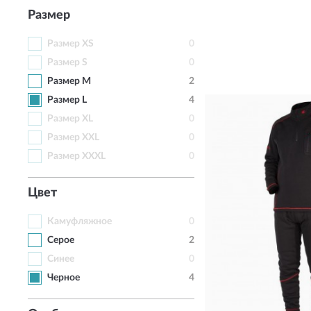
Размер
Размер XS
0
Размер S
0
Размер M
2
Размер L
4
Размер XL
0
Размер XXL
0
Размер XXXL
0
Цвет
Камуфляжное
0
Серое
2
Синее
0
Черное
4