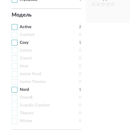
Модель
Active
2
Comfort
0
Cosy
1
Cotton
0
Creeck
0
Heat
0
Junior Nord
0
Junior Thermo
0
Nord
1
Overall
0
Scandic Comfort
0
Thermo
0
Winter
0