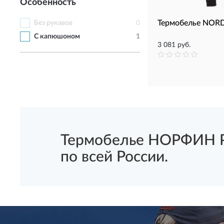
Особенность
Термобелье NORD
Без рукавов
0
С капюшоном
1
3 081 руб.
Термобелье НОРФИН Ра
по всей России.