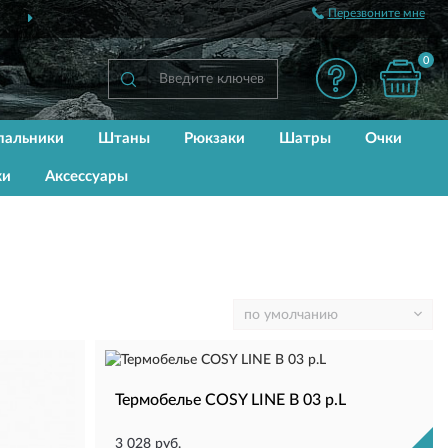
Перезвоните мне
БЕСПЛАТНАЯ ДОСТАВКА
ОТ 3500 РУБЛЕ
0
пальники
Штаны
Рюкзаки
Шатры
Очки
ки
Аксессуары
Термобелье COSY LINE B 03 р.L
3 028 руб.